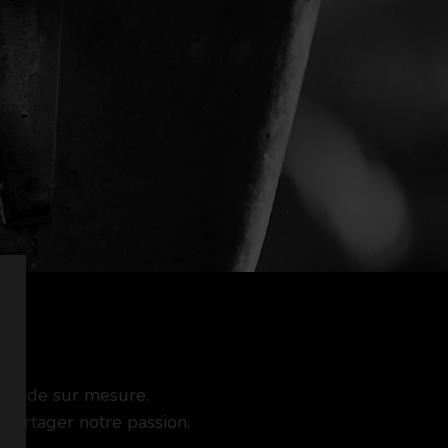
ande sur mesure.
partager notre passion.