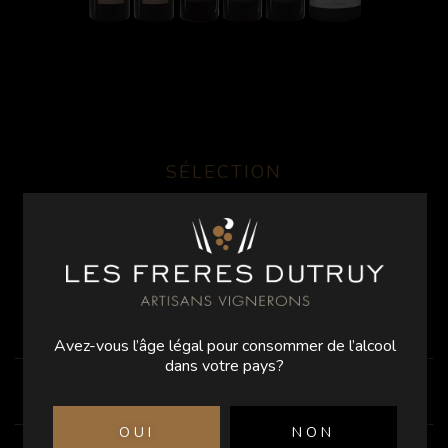
SÉLECTION
LES ROMAINES
Nous vous proposons cette sélection de 6 vins de notre
assortiment Les Romaines: Assemblage, Chardonnay,
Viognier, Gamay, Pinot Noir et Brut Rosé. L’occasion de
déguster, partager et offrir!
Avez-vous l’âge légal pour consommer de l’alcool
dans votre pays?
APPELLATION
La Côte, appellation d’origine contrôlée (Vaud)
OUI
NON