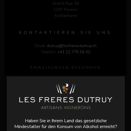
Grand-Rue 18
1297 Founex
Switzerland
KONTAKTIEREN SIE UNS
Email:
dutruy@lesfreresdutruy.ch
Telefon:
+41 22 776 54 02
ANWEISUNGEN BEKOMMEN
Haben Sie in Ihrem Land das gesetzliche
Mindestalter für den Konsum von Alkohol erreicht?