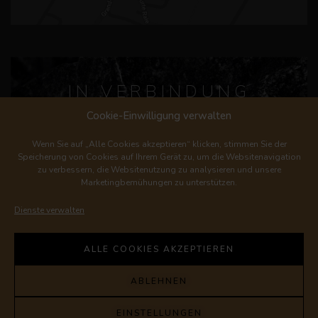
IN VERBINDUNG
BLEIBEN
Cookie-Einwilligung verwalten
Wenn Sie auf „Alle Cookies akzeptieren“ klicken, stimmen Sie der
Speicherung von Cookies auf Ihrem Gerät zu, um die Websitenavigation
zu verbessern, die Websitenutzung zu analysieren und unsere
Marketingbemühungen zu unterstützen.
Dienste verwalten
ABONNIEREN
ALLE COOKIES AKZEPTIEREN
© 2023 LES FRÈRES DUTRUY |
dutruy@lesfreresdutruy.ch
ABLEHNEN
|
+41 22 776 54 02
DATENSCHUTZERKLÄRUNG
|
ALLGEMEINE GESCHÄFTSBEDINGUNGEN
EINSTELLUNGEN