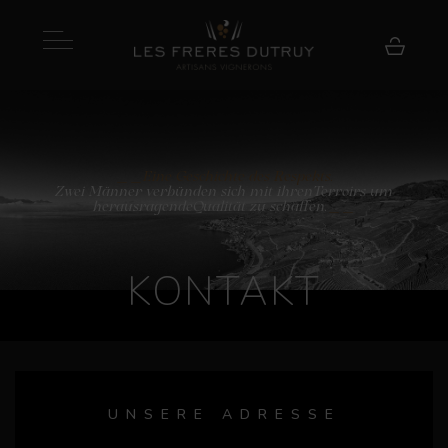
Eine Geschichte des Respekts.
Zwei Männer verbünden sich mit ihren
Terroirs um
herausragende
Qualität zu schaffen.
KONTAKT
UNSERE ADRESSE