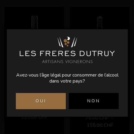
Avez-vous l’âge légal pour consommer de l’alcool
dans votre pays?
LE
MERLOT
MILLÉSIME
PARCELLE
OUI
NON
422
60.00
CHF
–
125.00
CHF
75.00
CHF
–
155.00
CHF