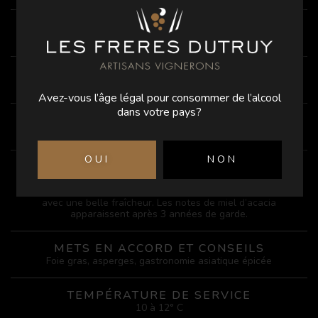
ALCOOL
13.7%
ACIDITE
4.5 g/l
Avez-vous l’âge légal pour consommer de l’alcool
dans votre pays?
ELEVAGE
en cuves
OUI
NON
DÉGUSTATION
Doté d’arômes complexes de fruits, d’épices et de fleurs
(mirabelle, coing, acacia). En bouche, ce vin est gras et riche
avec une belle fraîcheur. Les notes de miel d’acacia
apparaissent après 3 années de garde.
METS EN ACCORD ET CONSEILS
Foie gras, asperges, gastronomie asiatique épicée
TEMPÉRATURE DE SERVICE
10 à 12° C